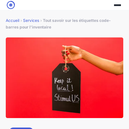
Accueil
›
Services
›
Tout savoir sur les étiquettes code-
barres pour l'inventaire