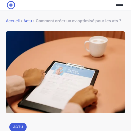
Accueil
›
Actu
›
Comment créer un cv optimisé pour les ats ?
ACTU