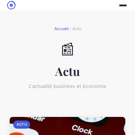
Accueil
› Actu
📰
Actu
L'actualité business et économie
ACTU