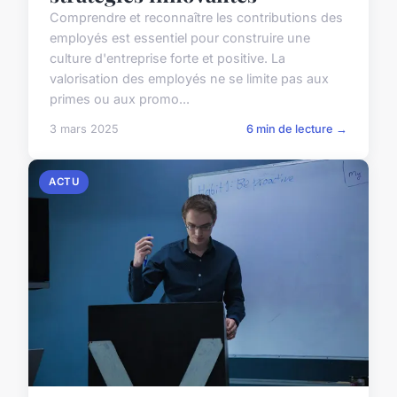
Comprendre et reconnaître les contributions des
employés est essentiel pour construire une
culture d'entreprise forte et positive. La
valorisation des employés ne se limite pas aux
primes ou aux promo...
3 mars 2025
6 min de lecture →
ACTU